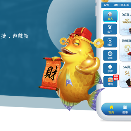
動名稱：指定老虎機免費送8888彩金
動對象：3A娛樂城所有註冊會員
定遊戲：平台內特定老虎機遊戲（詳見官方公告）
獎資格：於指定老虎機達到一定投注額或遊戲次數
金金額：最高8888元免費彩金贈送
金用途：可用於指定老虎機投注或全站其他遊戲
定老虎機遊戲介紹
A娛樂城與多家頂尖遊戲供應商合作，提供多款人氣老虎機遊戲
定的老虎機包括RSG、QT、BNG等品牌的熱門機台，無論是
感受。
何選擇3A娛樂城？
全公正的遊戲環境
A娛樂城採用SSL128加密技術，全面保障玩家的個人資料及資金
證，確保遊戲結果公平且透明。平台並實施先進反作弊措施，給