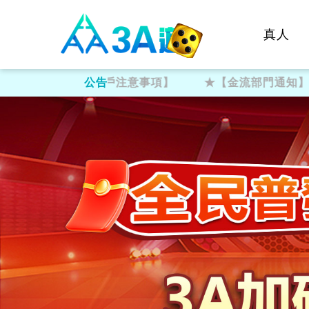
3A娛樂城指定老虎機遊戲免費送
新手教學
娛
如何註冊和登入
1000
彩金！
如何提取資金
會員日
如何存款
贈
老虎機
老虎機
獎金
VIP體