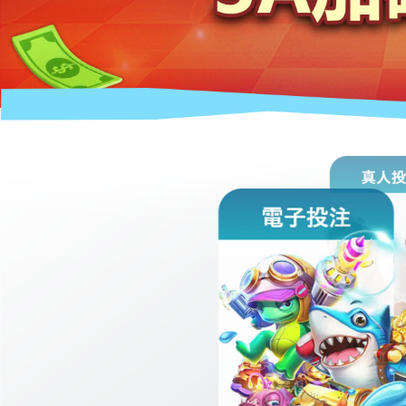
次免費
動百家
News
全部消息
最新文章
在
娛樂城促銷
「
戲