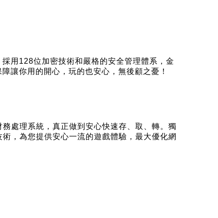
r、PayPal）以及主流加密貨幣（USDT、Bitcoi
遊戲體驗。
行動網頁版，讓玩家隨時隨地輕鬆進入遊戲與參加活動，無