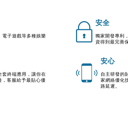
元支付方式，快速便利
台支持多種支付渠道，包含銀行轉帳、電子錢包（Skrill、Netelle
）。玩家可依需求靈活選擇，輕鬆完成儲值與提領，享受順暢的
動裝置完美支援
A娛樂城提供專屬Android與iOS手機APP，以及高度優化的
是在家還是外出，都不錯過精彩優惠。
動參與步驟詳解
冊並登入3A娛樂城帳號。
活動期間內，選擇指定老虎機遊戲開始遊玩。
到平台規定的投注額或遊戲次數後，自動符合彩金贈送資格。
費彩金將發放至玩家帳戶，可立即使用或依活動規則提領。
意事項
動限定指定老虎機遊戲參與，不適用於其他遊戲類型。