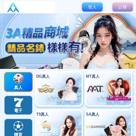
3A娛樂城最新優惠24小時每日
三次免費提款，手續費全免！
>加入Line好友
简体
新手教學
娛樂城促銷
3A娛樂城最新優惠24小
娛樂城遊戲
時每日三次免費提款，
體育博彩
手續費全免！
2026世界盃
首頁
娛樂城促銷
真人娛樂
3A娛樂城最新優惠24小時每日三次免費提款，手續費全免！
APP下載