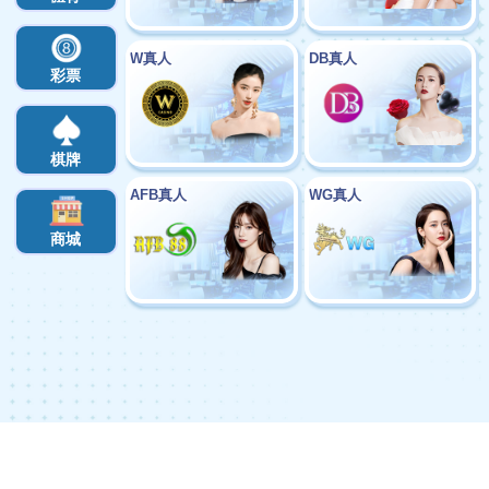
關於網路娛樂城賭博
關於3A
常見問
其他選項
全部文章
真人娛樂
真人娛樂: 3A娛樂城真實震撼娛樂體驗
3A娛樂城的專家深入探討：揭開百家樂高手
的秘密
3A娛樂城：真人娛樂與現場彩票，打造優質
遊戲體驗
百家樂必勝公式圖解：3分鐘讓你變高手