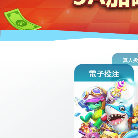
次免費
動百家
Article
德
及
全部文章
自
本
真人娛樂
德
電子遊戲