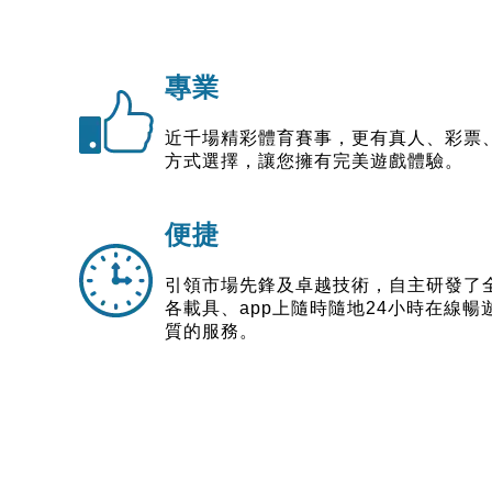
3a遊戲：線上娛樂平台的連
玩
鎖經營與商業策略
多
台灣線上娛樂城百家樂期望值
解析｜如何利用期望值提升你
社
的盈利機會
適
3a娛樂城十三支牌遊戲攻
新
略：比牌技巧與排法全解析
想
老虎機賺錢的5種必備技巧，
外掛實測分享 | 3A最新娛樂城
追
體驗金
二
3a遊戲運彩新手必看的五大
聯賽介紹英超、西甲、德甲、