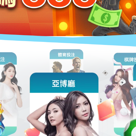
提款
樂連勝
州撲克作為全球熱門的撲克遊戲之一，吸引了大量玩家在各種線
，玩家們可以隨時隨地體驗刺激的德州撲克遊戲。市面上的德州
擁有獨特的玩法和特點。
文將深入剖析這三大平台的差異、優缺點及適合的玩家類型，並
州撲克App，提升遊戲體驗與勝率。