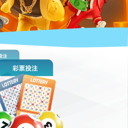
面解析
面解析
首頁
3A娛樂城
3A台灣線上娛樂城德州撲克App推薦：公廳、俱
樂部、現金版全面解析
上平台展開精彩對決。隨著手機應用程式（App）的普
撲克App主要分為公廳、俱樂部和現金版三大類型，各
以
3a娛樂城
為例，助您快速了解如何選擇最適合自己的