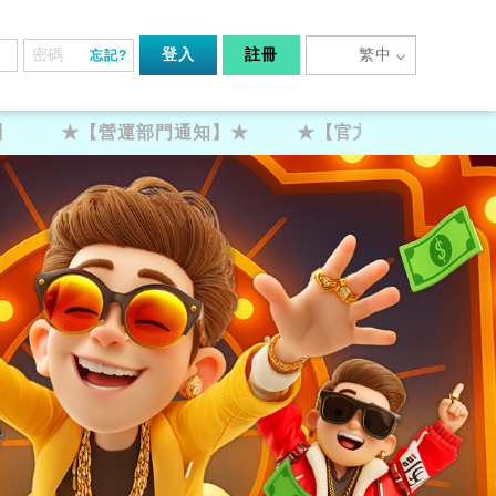
3A台灣線上
3A台灣線上
全面解析
简体
人娛樂
APP下載
關於網路娛樂城賭博
娛樂城德州撲
娛樂城德州撲
>加入Line好友
關於3A
常見問
下載教學
線上娛樂城遊戲技
克App推薦：
克App推薦：
巧
場遊戲類
3A 賭場註冊流程
3A娛樂城
公廳、俱樂
公廳、俱樂
隱私權政策
負責任博彩
部、現金版全
部、現金版全
免責聲明
服務條款