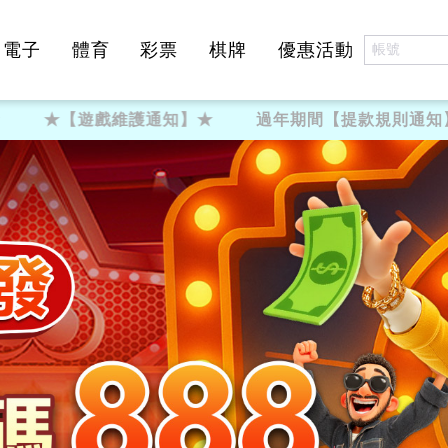
pp推薦：公廳、俱樂部、現金版
樂城促銷
娛樂城遊戲
體育博彩
2026世界盃
真
元即享1000元
百家樂
體育彩票
關於2026年世界杯
真人娛樂
老虎機
電競遊戲
追蹤2026 FIFA世界
真人娛樂
限定儲值加
盃
型
撲克遊戲全
即時比分
彩票投注
退款
二十一點
遊戲的高額
輪盤遊戲
驗
捕魚遊戲