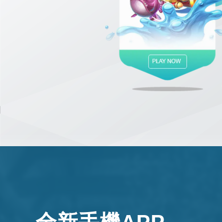
體育博彩
3A娛樂城
探索3A娛樂城：享受專屬於
您的線上娛樂世界
線上娛樂城合法嗎？線上娛樂
城是什麼？這些都可能觸犯賭
博罪！
3A娛樂城解密：成為賭場贏
家4策略！
3A娛樂城玩家必讀3個心理秘
訣！打敗焦慮，勝出遊戲！