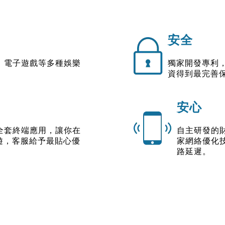
大廳內玩家眾多，等待配桌時間短。
家數量多：
經常舉辦免費錦標賽和獎勵活動。
種賽事與活動：
支持聊天與好友邀請，增加互動樂趣。
交功能強大：
合人群
手玩家
免費娛樂的玩家
求社交互動的玩家
、俱樂部德州撲克App3a娛樂城登入：小圈子策略與高端對決