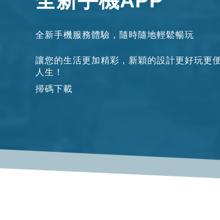
領先全球NO.1 - 中華職棒CP
BL 3a遊戲
新莊體育館與和平籃球館202
4賽季全面攻略最新娛樂城體
什
驗金
德
下
台灣線上娛樂城小瑪莉玩法：
復古水果盤的魅力與策略指南
一
什
3a娛樂城線上麻將的選擇：
公
初學者與老司機的心聲
台
3a最新娛樂城體驗金遊戲攻
公
略：星城俠盜王子與鯊很大技
巧全攻略
免