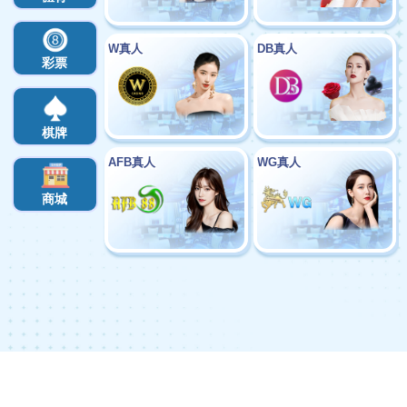
關於網路娛樂城賭博
關於3A
常見問
其他選項
全部文章
在眾多線上老虎機遊戲中，「後羿射日」以其獨特的中國
真人娛樂
神話主題和豐富的遊戲機制，吸引了大量玩家的關注。作
電子遊戲
為
3a娛樂城
體驗金平台上的熱門遊戲之一，它不僅提供
體育博彩
娛樂性，還融合了策略性和高回報潛力，成為玩家首選的
熱門遊戲之一。
3A娛樂城
探索3A娛樂城：享受專屬於您的線上娛樂世
界