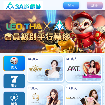
3A娛樂城後羿射日老虎機介紹
與玩法解析
>加入Line好友
简体
新手教學
娛樂城促銷
3A娛樂城後羿射日老虎
娛樂城遊戲
機介紹與玩法解析
體育博彩
首頁
3A娛樂城
2026世界盃
3A娛樂城後羿射日老虎機介紹與玩法解析
真人娛樂
APP下載