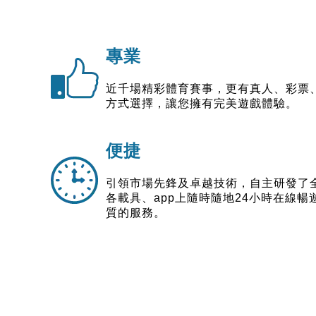
3a遊戲：線上娛樂平台的連
標
鎖經營與商業策略
和
台灣線上娛樂城百家樂期望值
解析｜如何利用期望值提升你
應
的盈利機會
3
3a娛樂城十三支牌遊戲攻
3
略：比牌技巧與排法全解析
必
老虎機賺錢的5種必備技巧，
外掛實測分享 | 3A最新娛樂城
大
體驗金
起
3a遊戲運彩新手必看的五大
表
聯賽介紹英超、西甲、德甲、
法甲、義甲
畫