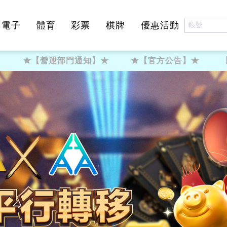
數仙人全攻略｜看懂大路與甲由
樂城促銷
娛樂城遊戲
體育博彩
2026世界盃
真
元即享1000元
百家樂
體育彩票
關於2026年世界杯
真人娛樂
老虎機
電競遊戲
追蹤2026 FIFA世界
真人娛樂
限定儲值加
盃
型
撲克遊戲全
即時比分
彩票投注
退款
二十一點
遊戲的高額
輪盤遊戲
驗
捕魚遊戲