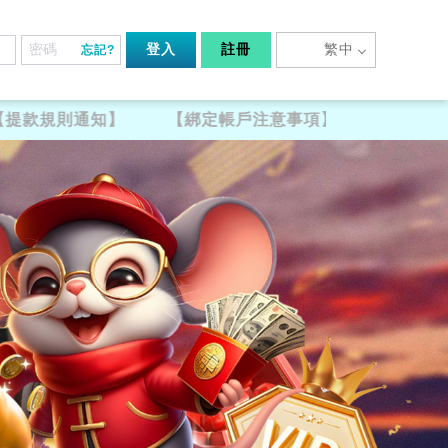
路
简体
3A最新娛樂
3A最新娛樂
人娛樂
APP下載
關於網路娛樂城賭博
>加入Line好友
城體驗金百家
城體驗金百家
關於3A
常見問
下載教學
線上娛樂城遊戲技
巧
樂路數仙人全
樂路數仙人全
場遊戲類
3A 賭場註冊流程
3A娛樂城
隱私權政策
攻略｜看懂大
攻略｜看懂大
負責任博彩
免責聲明
路與甲由路
路與甲由路
服務條款