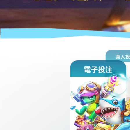
次免費
動百家
在
Article
表
智
全部文章
真人娛樂
電子遊戲