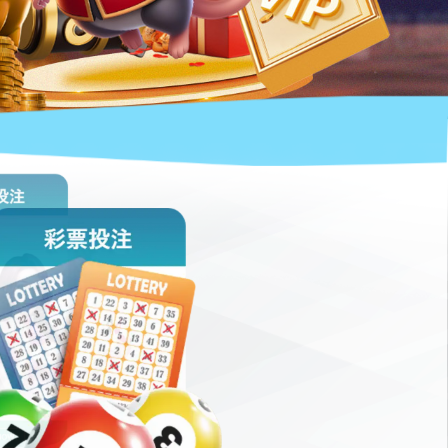
首頁
3A娛樂城
3A最新娛樂城體驗金百家樂路數仙人全攻略｜看
懂大路與甲由路
所謂的「牌路仙人」，指的是透過靈敏觀察各種路數圖
路），精准研判牌局趨勢，配合良好的資金管理做出明