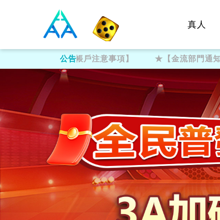
3a遊戲NBA場中投注5大攻略
新手教學
娛
如何註冊和登入
1000
彩金！
如何提取資金
會員日
如何存款
贈
老虎機
老虎機
獎金
VIP體