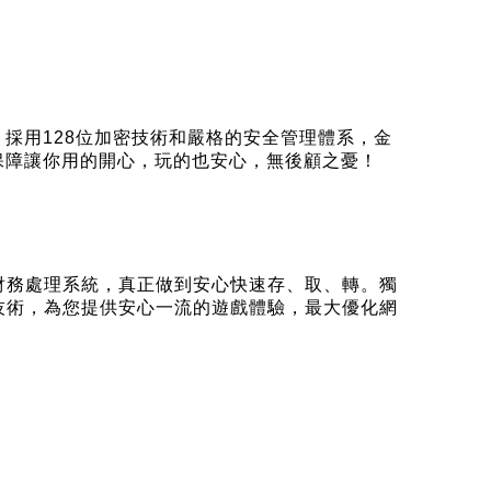
現變化。
黃金機會體驗金。
或「低估」，抓住這一瞬間下注可提高勝率。
不利，可透過反向投注降低風險，保本或減少損失。
如：