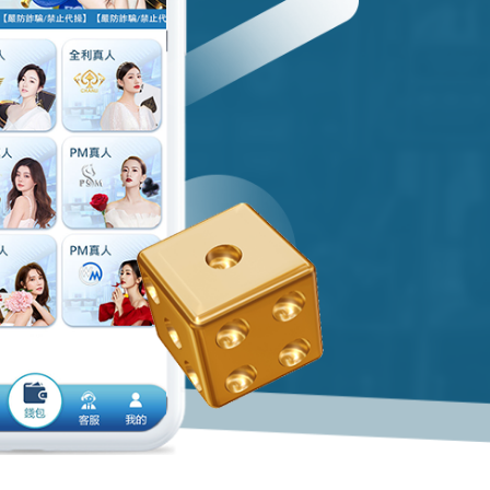
行中，根據實際比賽情況進行即時下注。與賽前投注不
更多投資機會體驗金。
下半場有反攻機會，此時下注湖人逆轉或小分，就可能
要的是即時判斷比賽節奏與球員狀況。
暫休息，可能影響整體戰力。