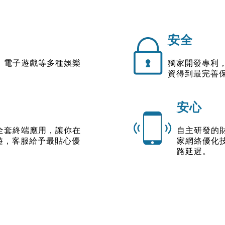
命中率突然大幅下降或提升，常預示著分差將出
隊命中率變化：
有些球隊在第3節爆發力強，這時就是下注時機！
奏轉換：
上娛樂城攻略二：善用即時賠率變動，尋找套利空間
中投注的賠率會根據比賽進展不斷變動，這正是投注者可運用的
巧運用：
當莊家來不及調整賠率時，會出現短暫的「高估」
尋賠率錯誤：
若你在賽前已下注某隊，但場中情況
行對沖操作（Hedge）：
上娛樂城攻略三：關注比賽節奏轉折點，善用「時間差下注」
驗金NBA比賽節奏快速，但常會在某些時段出現明顯的轉折，例
隊進入替補輪替時，攻守節奏變慢；