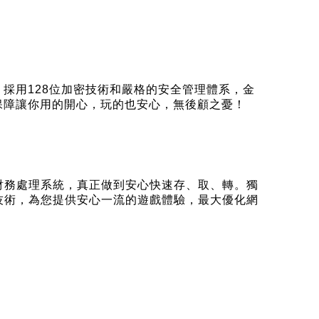
3a遊戲掌握百家樂與龍虎鬥賺
錢秘訣｜心法與機率必學
3A娛樂城教你百家樂與龍虎鬥賺錢心法與機率
分析，提升勝率，理性投注，立即體驗真人遊
戲，開啟穩賺之路！