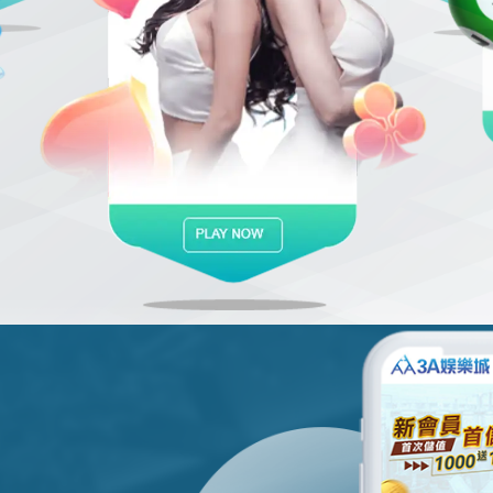
3A最新娛樂城體驗金專業術語
解析博弈玩家必備知識大全
3A娛樂城帶您深入了解博弈專業術語，從遊戲
類型到獲利策略，全面提升您的娛樂城實力，
立即掌握勝率關鍵！