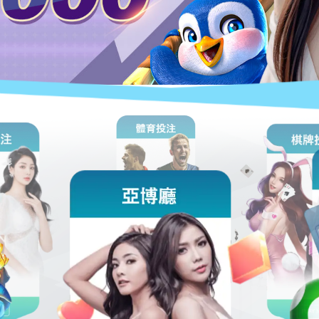
提款
樂連勝