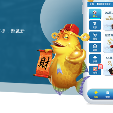
3A台灣線上娛樂城ZG電子遊
戲終極指南：熱門老虎機推薦
3A娛樂城帶你全面解析ZG電子遊戲特色與人氣
老虎機推薦，體驗高回報又公平的遊戲環境，
立即註冊開啟幸運之旅！